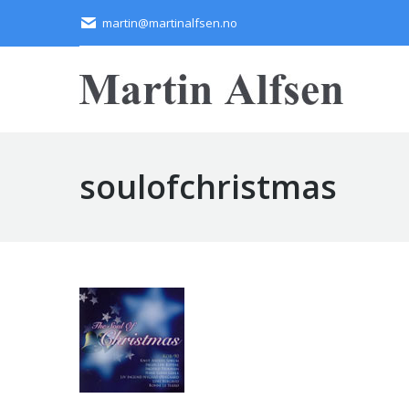
martin@martinalfsen.no
soulofchristmas