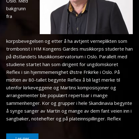
Oslo. Med
bakgrunn
fra
korpsbevegelsen og etter å ha avtjent verneplikten som
trombonist i HM Kongens Gardes musikkorps studerte han
på Østlandets Musikkonservatorium i Oslo. Parallelt med
studiene startet han som dirigent for ungdomskoret
Reflex i sin hjemmemenighet Østre Frikirke i Oslo. På
midten av 80-tallet begynte Reflex å bli lagt merke til
utenfor kirkeveggene og Martins komposisjoner og
arrangementer ble populært repertoar i mange
sammenhenger. Kor og grupper i hele Skandinavia begynte
å synge sanger av Martin og mange av dem fant veien inn i
sangbøker, notehefter og på plateinnspillinger. Reflex
Les mer