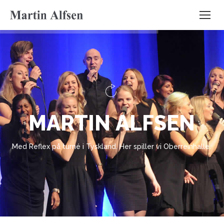
Search:
M
A
R
T
I
N
A
L
F
S
E
N
Med Reflex på turné i Tyskland. Her spiller vi Oberreinhalle.