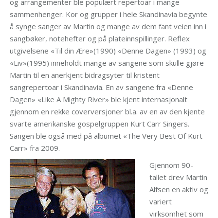
og arrangementer ble populært repertoar i mange
sammenhenger. Kor og grupper i hele Skandinavia begynte
å synge sanger av Martin og mange av dem fant veien inn i
sangbøker, notehefter og på plateinnspillinger. Reflex
utgivelsene «Til din Ære»(1990) «Denne Dagen» (1993) og
«Liv»(1995) inneholdt mange av sangene som skulle gjøre
Martin til en anerkjent bidragsyter til kristent
sangrepertoar i Skandinavia. En av sangene fra «Denne
Dagen» «Like A Mighty River» ble kjent internasjonalt
gjennom en rekke coverversjoner bl.a. av en av den kjente
svarte amerikanske gospelgruppen Kurt Carr Singers.
Sangen ble også med på albumet «The Very Best Of Kurt
Carr» fra 2009.
Gjennom 90-
tallet drev Martin
Alfsen en aktiv og
variert
virksomhet som