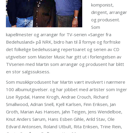
komponist,
dirigent, arrangør
og produsent.
Som
kapellmester og arrangør for TV-serien «Sanger fra
Bedehusland» på NRK, bidro han til å fornye og forfriske
det folkelige bedehussang repertoaret og serien av CD
utgivelser som Master Music har gitt ut i forlengelsen av
TVserien med Martin som arrangør og produsent har blitt
en stor salgssuksess.
Som musikkprodusent har Martin vært involvert i nærmere
100 albumutgivelser. og har jobbet med artister som Inger
Lise Rypdal, Hanne Krogh, Andrae Crouch, Richard
Smallwood, Adrian Snell, Kjell Karlsen, Finn Eriksen, Jan
Groth, Marian Aas Hansen, Jahn Teigen, Jens Wendelboe,
Knut Anders Sørum, Hans Esben Gihle, Arild Stav, Ole
Edvard Antonsen, Roland Utbult, Rita Eriksen, Trine Rein,