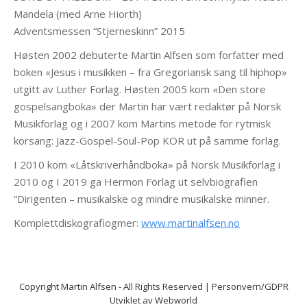
Mandela (med Arne Hiorth)
Adventsmessen “Stjerneskinn” 2015
Høsten 2002 debuterte Martin Alfsen som forfatter med
boken «Jesus i musikken – fra Gregoriansk sang til hiphop»
utgitt av Luther Forlag. Høsten 2005 kom «Den store
gospelsangboka» der Martin har vært redaktør på Norsk
Musikforlag og i 2007 kom Martins metode for rytmisk
korsang: Jazz-Gospel-Soul-Pop KOR ut på samme forlag.
I 2010 kom «Låtskriverhåndboka» på Norsk Musikforlag i
2010 og I 2019 ga Hermon Forlag ut selvbiografien
“Dirigenten – musikalske og mindre musikalske minner.
Komplettdiskografiogmer:
www.martinalfsen.no
Copyright
Martin Alfsen
- All Rights Reserved |
Personvern/GDPR
Utviklet av
Webworld