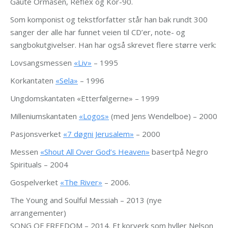
Gaute Ormåsen, Reflex og Kor-90.
Som komponist og tekstforfatter står han bak rundt 300
sanger der alle har funnet veien til CD’er, note- og
sangbokutgivelser. Han har også skrevet flere større verk:
Lovsangsmessen
«Liv»
– 1995
Korkantaten
«Sela»
– 1996
Ungdomskantaten «Etterfølgerne» – 1999
Milleniumskantaten
«Logos»
(med Jens Wendelboe) – 2000
Pasjonsverket
«7 døgni Jerusalem»
– 2000
Messen
«Shout All Over God’s Heaven»
basertpå Negro
Spirituals – 2004
Gospelverket
«The River»
– 2006.
The Young and Soulful Messiah – 2013 (nye
arrangementer)
SONG OF FREEDOM – 2014. Et korverk som hyller Nelson