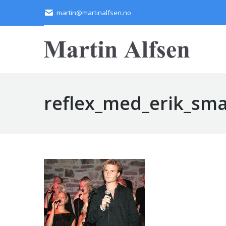
martin@martinalfsen.no
reflex_med_erik_sma