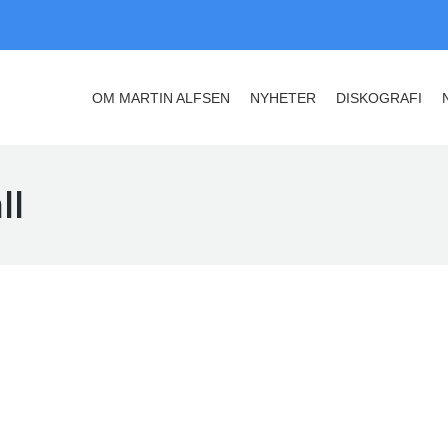
OM MARTIN ALFSEN
NYHETER
DISKOGRAFI
OM MARTIN ALFSEN
NYHETER
DISKOGRAFI
ll