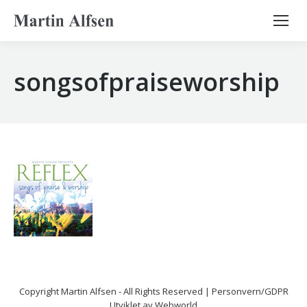
Search:
songsofpraiseworship
Copyright
Martin Alfsen
- All Rights Reserved |
Personvern/GDPR
Utviklet av
Webworld