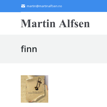
martin@martinalfsen.no
finn