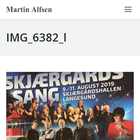
Search:
IMG_6382_l