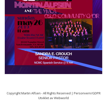
Copyright
Martin Alfsen
- All Rights Reserved |
Personvern/GDPR
Utviklet av
Webworld