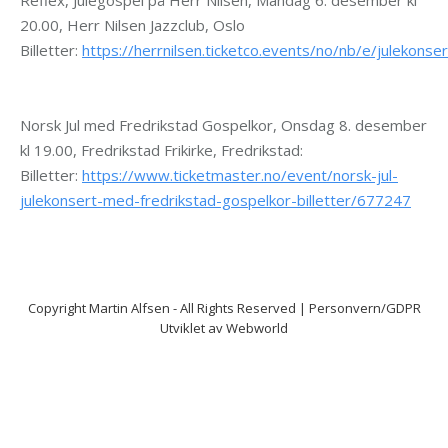
Reflex, Julegospel på Herr Nilsen, Mandag 6. desember kl
20.00, Herr Nilsen Jazzclub, Oslo
Billetter:
https://herrnilsen.ticketco.events/no/nb/e/juleko
Norsk Jul med Fredrikstad Gospelkor, Onsdag 8. desember
kl 19.00, Fredrikstad Frikirke, Fredrikstad:
Billetter:
https://www.ticketmaster.no/event/norsk-jul-
julekonsert-med-fredrikstad-gospelkor-billetter/677247
Copyright
Martin Alfsen
- All Rights Reserved |
Personvern/GDPR
Utviklet av
Webworld