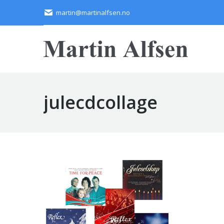
martin@martinalfsen.no
julecdcollage