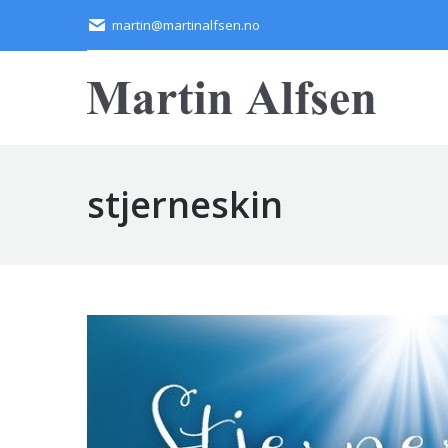
martin@martinalfsen.no
stjerneskin