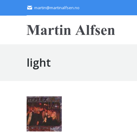
martin@martinalfsen.no
light