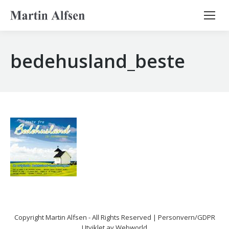
Search:
bedehusland_beste
Copyright
Martin Alfsen
- All Rights Reserved |
Personvern/GDPR
Utviklet av
Webworld