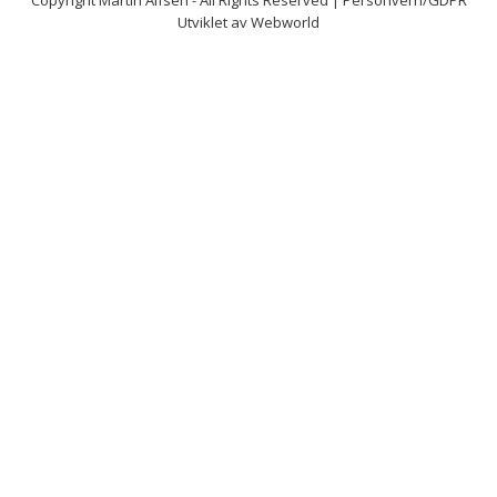
Copyright
Martin Alfsen
- All Rights Reserved |
Personvern/GDPR
Utviklet av
Webworld